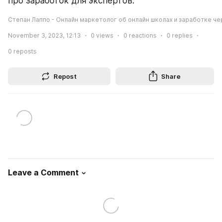
про заработок для экспертов.
Степан Лаппо - Онлайн маркетолог об онлайн школах и заработке че
November 3, 2023, 12:13
0
views
0
reactions
0
replies
0
reposts
Repost
Share
Leave a Comment